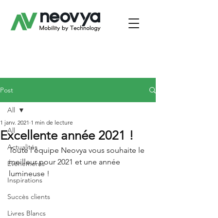
Post
All
1 janv. 2021
1 min de lecture
All
Excellente année 2021 !
Actualités
Toute l'équipe Neovya vous souhaite le 
meilleur pour 2021 et une année 
Évènements
lumineuse !
Inspirations
Succès clients
Livres Blancs