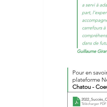
a servi à ad
part, l’expe
accompagner
carrefours à
compréhensi
dans de futu
Guillaume Gira
Pour en savoir
plateforme N
Chatou - Coe
2022_Succès_
Télécharger PDF