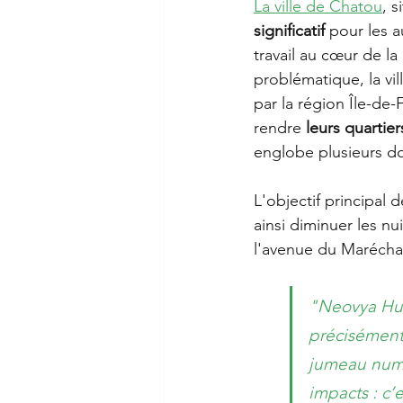
La ville de Chatou
, s
significatif 
pour les a
travail au cœur de la
problématique, la vi
par la région Île-de-
rendre 
leurs quartier
englobe plusieurs do
L'objectif principal d
ainsi diminuer les n
l'avenue du Marécha
"Neovya Hub
précisément 
jumeau numé
impacts : c’