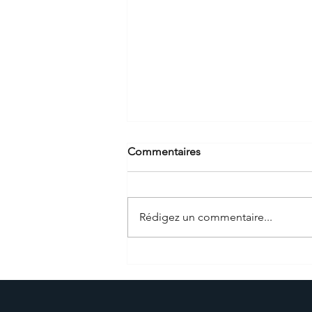
Commentaires
Rédigez un commentaire...
Tunnel de la Grand'Mare à
Rouen: solution de simulation
du trafic pour la
programmation de travaux