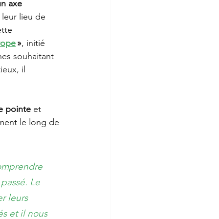
un axe 
leur lieu de 
tte 
rope
 »
, initié 
nes souhaitant 
eux, il 
de pointe
 et 
ment le long de 
omprendre 
 passé. Le 
r leurs 
s et il nous 