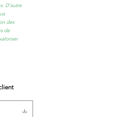
x. D’autre 
us 
on des 
és de 
aloriser 
 
lient 