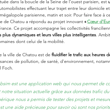
ituée dans la boucle de la Seine de l’ouest parisien, est 
utomobilistes effectuant leur trajet entre leur domicile et 
 mégalopole parisienne, matin et soir. Pour faire face à ce
lle de Chatou a répondu au projet innovant 
« 
Cœur d’Eu
France. Ce projet accompagne les collectivités francilien
s plus dynamiques et leurs villes plus intelligentes
. Ambiti
maines dont celui de la mobilité.  
e la ville de Chatou est de 
fluidifier le trafic aux heures 
uisances de pollution, de santé, d’environnement, notam
l Foch. 
sim est une application web qui nous permet de c
notre situation actuelle grâce aux données trafic du
rique nous a permis de tester des projets et mesure
est une aide précieuse pour savoir où sont nos priorité