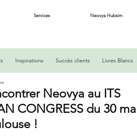
Services
Neovya Hubsim
ts
Inspirations
Succès clients
Livres Blancs
ure
ncontrer Neovya au ITS
N CONGRESS du 30 mai 
ulouse !