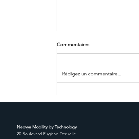
Commentaires
Rédigez un commentaire...
Venez rencontrer Neovya les
20 & 21 Sept. au salon
INNOPOLIS
Neovya Mobility by Technology
20 Boulevard Eugène Deruelle