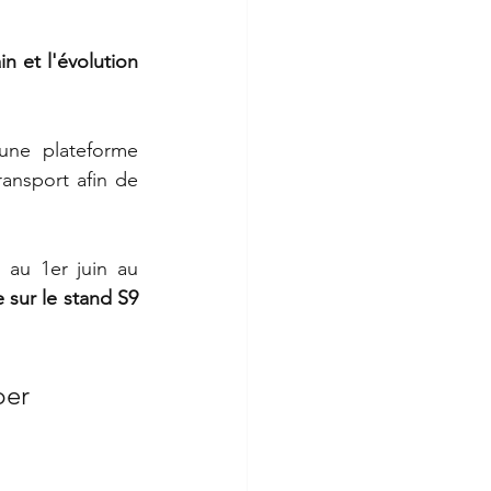
n et l'évolution 
une plateforme 
ansport afin de 
au 1er juin au 
sur le stand S9 
per 