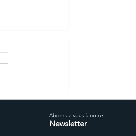
z rencontrer Neovya au
n Intertraffic à Amsterdam
 mars au 1er avril
Abonnez-vous à notre
Newsletter