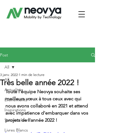
Post
All
3 janv. 2022
1 min de lecture
All
Très belle année 2022 !
Actualités
Toute l'équipe Neovya souhaite ses 
meilleurs vœux à tous ceux avec qui 
Évènements
nous avons collaboré en 2021 et attend 
Inspirations
avec impatience d'embarquer dans vos 
Succès clients
projets de l'année 2022 !
Livres Blancs