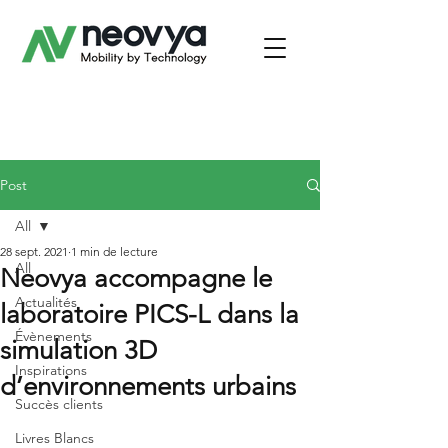
Post
All
28 sept. 2021
1 min de lecture
All
Neovya accompagne le
Actualités
laboratoire PICS-L dans la
Évènements
simulation 3D
Inspirations
d’environnements urbains
Succès clients
Livres Blancs