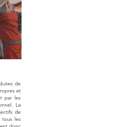
duites de
ropres et
t par les
onnel. La
ectifs de
 tous les
ivent donc