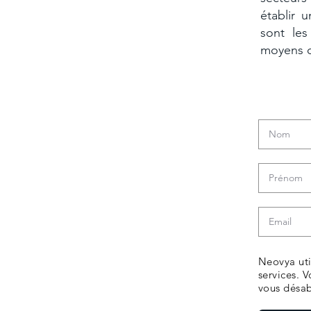
établir 
sont les
moyens d
Télécha
Neovya uti
services. 
vous désa