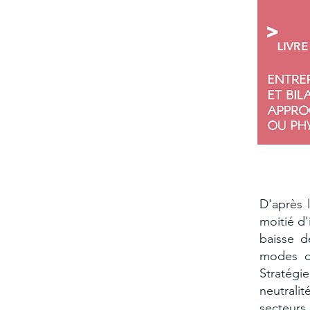
Les ent
D'après 
moitié d
baisse d
modes de
Stratégi
neutrali
secteurs 