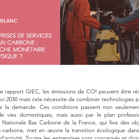
reprises de service face à l'urgence climatique
le rapport GIEC, les émissions de CO² peuvent être ré
'ici 2030 mais cela nécessite de combiner technologies p
e la demande. Ces conditions passent non seulemen
 vies domestiques, mais aussi par le plan professi
e Nationale Bas Carbone de la France, qui fixe des obj
té-carbone, met en œuvre la transition écologique dans
d'activité. Toutes les entreprises sont concernés et do