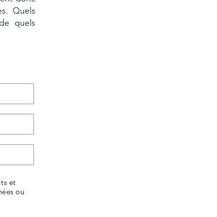
es. Quels
 de quels
ts et
nées ou